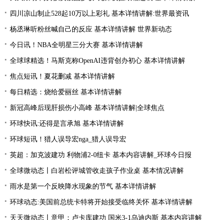
四川凉山制止528起10万以上彩礼 基本详情讲解:世界最资讯
杨丞琳听粉丝喊自己的反应 基本详情讲解 世界新动态
今日讯！NBA全明星三分大赛 基本详情讲解
全球球精选！马斯克称OpenAI违背创办初心 基本详情讲解
焦点短讯！夏花删减 基本详情讲解
每日精选：烧给爱丽丝 基本详情讲解
新冠高峰后现肝损伤小高峰 基本详情讲解|全球焦点
环球快讯:还得是言承旭 基本详情讲解
环球短讯！猎人误导宏nga_猎人误导宏
英超：加克波建功 利物浦2-0纽卡 基本内容讲解_环球今日报
全球微动态丨白岩松评城管收走孩子作业桌 基本情况讲解
雨水是第一个反映降水现象的节气 基本详情讲解
环球动态:美国前总统卡特将开始接受临终关怀 基本详情讲解
天天微动态丨意甲：卢卡库建功 国米3-1乌迪内斯 基本内容讲解