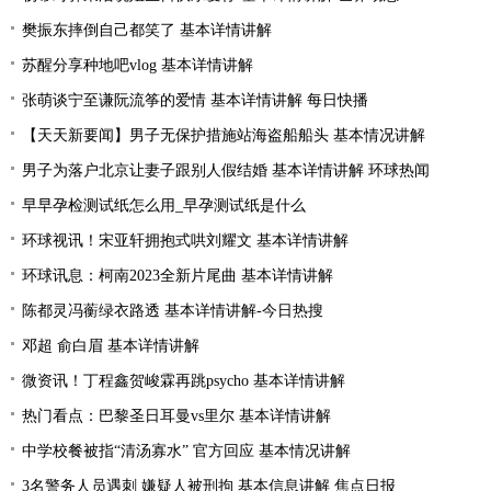
樊振东摔倒自己都笑了 基本详情讲解
苏醒分享种地吧vlog 基本详情讲解
张萌谈宁至谦阮流筝的爱情 基本详情讲解 每日快播
【天天新要闻】男子无保护措施站海盗船船头 基本情况讲解
男子为落户北京让妻子跟别人假结婚 基本详情讲解 环球热闻
早早孕检测试纸怎么用_早孕测试纸是什么
环球视讯！宋亚轩拥抱式哄刘耀文 基本详情讲解
环球讯息：柯南2023全新片尾曲 基本详情讲解
陈都灵冯蘅绿衣路透 基本详情讲解-今日热搜
邓超 俞白眉 基本详情讲解
微资讯！丁程鑫贺峻霖再跳psycho 基本详情讲解
热门看点：巴黎圣日耳曼vs里尔 基本详情讲解
中学校餐被指“清汤寡水” 官方回应 基本情况讲解
3名警务人员遇刺 嫌疑人被刑拘 基本信息讲解 焦点日报