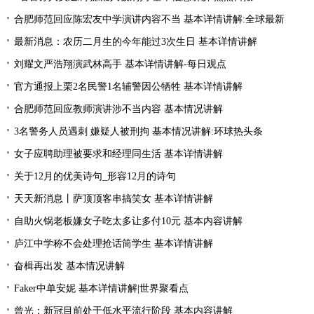
合肥师范回应陈宏友中学演讲内容不当 基本详情讲解:全球最新
最新消息：农历二月生的今年能过3次生日 基本详情讲解
刘耀文严浩翔演武林高手 基本详情讲解-每日观点
官方通报上栗2名民警1名辅警因公牺牲 基本详情讲解
合肥师范回应教师演讲涉不当内容 基本情况讲解
3名警务人员遇刺 嫌疑人被刑拘 基本情况讲解:环球热头条
女子应聘助理被要求和经理同生活 基本详情讲解
关于12月的优美诗句_形容12月的诗句
天天新消息丨萨顶顶客串搞笑女 基本详情讲解
自助火锅老板嫌女子吃太多让多付10元 基本内容讲解
庐江中学称不会处理抢话筒学生 基本详情讲解
奋楫再出发 基本情况讲解
Faker中单安妮 基本详情讲解|世界聚看点
曾光：新冠目前处于低水平流行阶段 基本内容讲解