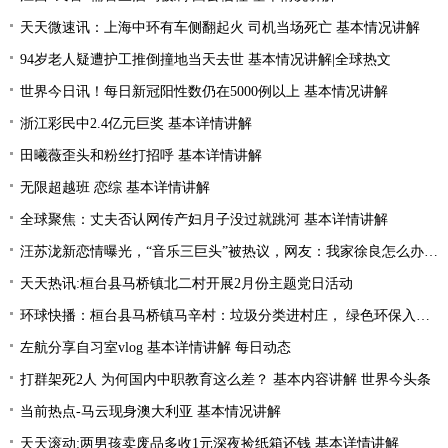
天天微速讯：上海中环有车侧翻起火 司机当场死亡 基本情况讲解
94岁老人疑遭护工推倒撞地当天去世 基本情况讲解|全球热文
世界今日讯！每日新冠阳性数仍在5000例以上 基本情况讲解
浙江彩民中2.4亿元巨奖 基本详情讲解
田曦薇歪头和粉丝打招呼 基本详情讲解
无限超越班 恋综 基本详情讲解
全球聚焦：丈夫否认网传产妇月子没过就跳河 基本详情讲解
汪苏泷新恋情曝光，“音乐三巨头”被热议，网友：我家徐良怎么办_今日聚焦
天天热讯:桓台县马桥镇北二村开展2月份主题党日活动
环球快播：桓台县马桥镇马辛村：垃圾分类进村庄， 绿色环保入人心
左航分享自习室vlog 基本详情讲解 每日动态
打群架死2人 为何国内中职教育这么差？ 基本内容讲解 世界今头条
当前热点-马云现身澳大利亚 基本情况讲解
天天滚动:两男孩卖废品多收1元深夜捡纸箱还钱 基本详情讲解