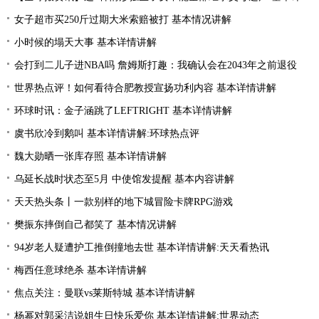
女子超市买250斤过期大米索赔被打 基本情况讲解
小时候的塌天大事 基本详情讲解
会打到二儿子进NBA吗 詹姆斯打趣：我确认会在2043年之前退役
世界热点评！如何看待合肥教授宣扬功利内容 基本详情讲解
环球时讯：金子涵跳了LEFTRIGHT 基本详情讲解
虞书欣冷到鹅叫 基本详情讲解:环球热点评
魏大勋晒一张库存照 基本详情讲解
乌延长战时状态至5月 中使馆发提醒 基本内容讲解
天天热头条丨一款别样的地下城冒险卡牌RPG游戏
樊振东摔倒自己都笑了 基本情况讲解
94岁老人疑遭护工推倒撞地去世 基本详情讲解:天天看热讯
梅西任意球绝杀 基本详情讲解
焦点关注：曼联vs莱斯特城 基本详情讲解
杨幂对郭采洁说姐生日快乐爱你 基本详情讲解:世界动态