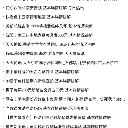
切尔西0比1南安普顿 基本详情讲解:每日热讯
快看点丨云南德宏地震 基本详情讲解
美前总统吉米·卡特将接受临终关怀 基本情况讲解
沈阳：生三孩本地家庭每月发500元 基本情况讲解
天天播报:香港大学宣布禁用ChatGPT 基本情况讲解
Felix演唱会秀腹肌 基本详情讲解-天天快资讯
天天简讯:大石桥市属于营口哪里_石佛镇 辽宁省营口市大石桥市下辖镇
美甲最好隔20天左右就卸除 基本详情讲解
华晨宇你好星期六新歌直拍 基本详情讲解
男子称买200元螃蟹皮套得占70元 基本详情讲解
网友：萨克雷长得好像卡鲁索 两个湖人名宿 萨克雷：笑死我了:微动态
当你误发消息给妈妈 基本详情讲解-环球热资讯
【世界聚看点】严浩翔白色挑染珍珠内搭造型 基本详情讲解
世界新资讯：黄奕说何以解忧唯有炸鸡啤酒 基本详情讲解