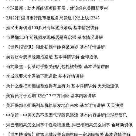
全球最新：助力新能源项目开展，建设绿色美丽新罗村
2月22日淄博市行政审批服务局党组书记上线12345
渔民出海偶遇100多只海豚逐浪嬉戏 基本情况讲解
市民翻出2年前视频发现邻居是高启强 基本情况讲解
【世界报资讯】湖北初婚年龄突破30岁 基本详情讲解
吴磊赵今麦捧脸拥抱路透 基本详情讲解:全球通讯
当前聚焦：切菜时手指受伤乱包扎被截指 基本详情讲解
李成洙要求李秀满下跪道歉 基本详情讲解
为什么要把高启强塑造得有血有肉 基本详情讲解|天天微速讯
美官员将于近期“访台”？中方回应 基本内容讲解
美环保部长拒喝列车脱轨事发地自来水 基本详情讲解-天天快播
中使馆：中美关系不应因气球随风逐流 基本内容讲解|全球新资讯
淋巴细胞高怎么回事中性粒细胞低_淋巴细胞高怎么回事 全球新资讯
【世界快播报】蜜雪冰城没关音响扰民一宿居民报警 基本详情讲解