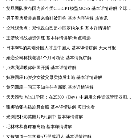
复旦团队发布国内首个类ChatGPT模型MOSS 基本详情讲解 全球实时
男子看房后带表哥来偷鞋被刑拘 基本内容讲解 热资讯
全球观焦点：郑恺说自己是小区罗纳尔多 基本详情讲解
王楚钦肖战加班训练 基本详情讲解:焦点精选
日本66%的高端外国人才是中国人 基本详情讲解 天天日报
婚恋公司称找老婆1个月可领证 基本情况讲解
点燃我温暖你韩国开播 基本详情讲解
妇联回应16岁少女被父母卖掉后出逃 基本详情讲解
黄冈回应一问三不知主任有新职 基本详情讲解
天天滚动:Win11学院：在25300（Dev）中启用文件资源管理器图片的隐藏功能
谢娜晒张杰话剧舞台照 基本详情讲解:每日快看
光渊把朴彩英照片P到剧中 基本详情讲解
毛林林恭喜谭雅离婚 基本详情讲解
女孩知道一年学费5万哭成泪人 基本详情讲解