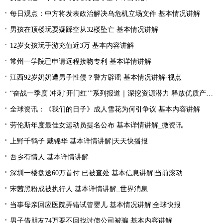
每日观点：中方将发表政治解决乌危机立场文件 基本情况讲解
男孩在顶楼玩耍疑踩空从32楼坠亡 基本情况讲解
12岁女孩玩手游充值近3万 基本内容讲解
常州一学院已申请远程接吻专利 基本详情讲解
江西92岁奶奶遭男子性侵？警方辟谣 基本情况讲解-视点
“奋战一季度 冲刺‘开门红’”系列报道｜深挖资源潜力 释放优质产能——马鬃山经开区做大做强矿产品精深加工业
全球资讯：《我们的日子》成人雪花为何引争议 基本内容讲解
劳伦斯年度最佳女运动员提名公布 基本详情讲解_微资讯
上野千鹤子 戴锦华 基本详情讲解|天天快播报
吾乡有情人 基本详情讲解
深圳一楼盘送60万首付 已被查处 基本信息讲解|当前滚动
宋茜黑粉成被执行人 基本详情讲解_世界消息
当事母亲回应医院弄错试管婴儿 基本情况讲解|全球快报
男子借朋友74万要不回找讨债公司被骗 基本内容讲解