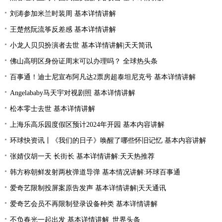
刘涛参加米兰时装周 基本详情讲解
王楚然阮流筝反差感 基本详情讲解
小龙人贝贝扮演者去世 基本详情讲解|天天简讯
佛山高明区身份证周末可以办理吗？ 全球热头条
百事通！迪士尼宣布阿凡达2票房超泰坦尼克号 基本详情讲解
Angelababy马天宇对视剧照 基本详情讲解
松本零士去世 基本详情讲解
上海乐高乐园度假区预计2024年开园 基本内容讲解
环球快资讯丨《我们的日子》唤醒了哪些怀旧记忆 基本内容讲解
张婧仪胡一天 长街长 基本详情讲解:天天热推荐
韩方称朝鲜发射两枚弹道导弹 基本情况讲解:环球百事通
爱奇艺限制投屏案原告发声 基本详情讲解|天天通讯
爱奇艺会员不再限制登录设备种类 基本详情讲解
不负春光一起出发 基本详情讲解_世界头条