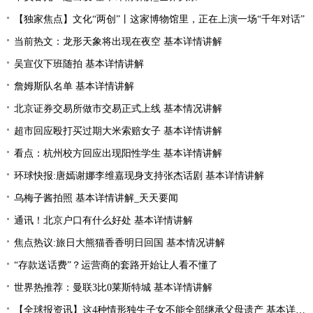
【独家焦点】文化“两创”丨这家博物馆里，正在上演一场“千年对话”
当前热文：龙形天象将出现在夜空 基本详情讲解
吴宣仪下班随拍 基本详情讲解
詹姆斯队名单 基本详情讲解
北京证券交易所做市交易正式上线 基本情况讲解
超市回应殴打买过期大米索赔女子 基本详情讲解
看点：杭州校方回应出现阳性学生 基本详情讲解
环球快报:唐嫣谢娜李维嘉现身支持张杰话剧 基本详情讲解
乌梅子酱拍照 基本详情讲解_天天要闻
通讯！北京户口有什么好处 基本详情讲解
焦点热议:旅日大熊猫香香明日回国 基本情况讲解
“存款送话费”？运营商的套路开始让人看不懂了
世界热推荐：曼联3比0莱斯特城 基本详情讲解
【全球报资讯】这4种情形独生子女不能全部继承父母遗产 基本详情讲解