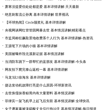
萧寒没提爱但处处都是爱 基本详情讲解:天天最新
绝意刺客流公孙离 基本详情讲解 世界视讯
【环球热闻】Circle颁奖礼 基本详情讲解
央视网谈网红管管因网暴去世 基本情况讲解|精彩看点
市监局称狂飙取景地收费系个人行为 基本详情讲解-热资讯
王源笔下片场的小猫 基本详情讲解
美国被曝炸毁北溪新证据 基本情况讲解
当消防车跳下一群帮忙的蓝朋友 基本详情讲解-今头条
网友拍下爬完泰山返程一幕 基本详情讲解
马龙3比1徐海东 基本详情讲解
捷达发动机故障灯亮是什么原因-环球新资讯
去世侏儒抹香鲸胃内有大量塑料 基本情况讲解
菲律宾一架飞机早上起飞后失联 基本情况讲解:全球快讯
女子遭家暴被泼硫酸丈夫仅行拘10天 基本情况讲解-每日报道