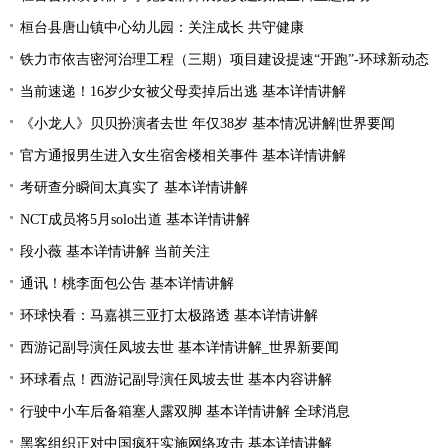
桓台县唐山镇中心幼儿园：关注成长 共守健康
铁力市依吉密河治理工程（三期）项目建设提速“开跑”-环球新动态
当前速递！16岁少女被父母卖掉后出逃 基本详情讲解
《小龙人》贝贝扮演者去世 年仅38岁 基本情况讲解|世界要闻
官方通报男生进入女生宿舍楼相关事件 基本详情讲解
考研查分瞬间太真实了 基本详情讲解
NCT成员将5月solo出道 基本详情讲解
段小薇 基本详情讲解 当前关注
通讯！桃李面包公告 基本详情讲解
环球快看：马嘉祺三亚打太极路透 基本详情讲解
西游记副导演任凤坡去世 基本详情讲解_世界新要闻
环球看点！西游记副导演任凤坡去世 基本内容讲解
行驶中小车后备箱塞人露双脚 基本详情讲解 全球消息
黑客组织正对中国疯狂实施网络攻击 基本详情讲解