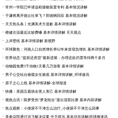
常州一学院已申请远程接吻装置专利 基本情况讲解
于谦将离开德云社单飞？郭德纲回应 基本情况讲解
天天热头条丨光渊美术方道歉 基本详情讲解
檀健次说最近比较费嗓 基本详情讲解 天天观点
上岸壁纸 基本详情讲解 新视野
环球聚焦：河南人口自然增长率62年来首现负增长 基本详情讲解
世界动态:“提前还房贷”最新进展：办理还款仍需等待两个多月
动物园免费3千动物1天看几万游客 基本详情讲解
男子公交站台偷窥女生裙底 基本详情讲解_环球速讯
原子之心上线 基本详情讲解-全球报道
快播：美国五霸俱全害人害己 基本详情讲解
视焦点讯！陈梦受伤“梦龙组合”退出混双比赛 基本内容讲解
焦点观察：小便尿不干净怎么治疗_小便尿不干净怎么回事
美参议院通过涉飞艇决议案 中方驳斥 基本信息讲解|环球微速讯