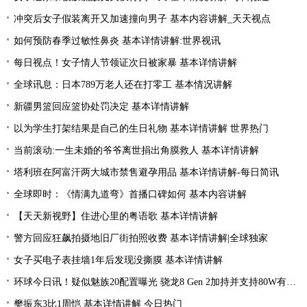
冲突后女子假装离开又加速撞向男子 基本内容讲解_天天视点
如何预防春季过敏性鼻炎 基本详情讲解:世界视讯
每日视点！女子情人节领证次日被家暴 基本详情讲解
全球讯息：日本789万老人还在打零工 基本情况讲解
新疆男篮回应篮协处罚决定 基本详情讲解
以为学生打架结果是自己的生日礼物 基本详情讲解 世界热门
当前滚动:一生未婚的爷爷离世捐出角膜救人 基本详情讲解
塔利班在阿富汗两大城市禁售避孕用品 基本详情讲解-每日简讯
全球即时：《情满九道弯》首播口碑如何 基本内容讲解
【天天新视野】住进心里的粤语歌 基本详情讲解
警方回应狂飙拍摄地旧厂街拍照收费 基本详情讲解|全球独家
女子买电子表挂墙1年后发现没撕膜 基本详情讲解
环球今日讯！疑似魅族20配置曝光 骁龙8 Gen 2加持并支持80W有线充电
樊振东3比1周恺 基本详情讲解 今日热门