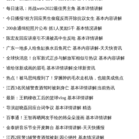
每日速讯：肖战wetv2022最佳男主角 基本详情讲解
今日播报!校方回应男生偷窥反而开除抗议女生 基本内容讲解
200余通缉犯照片公布 抓1人奖励5千 基本情况讲解
陈宏友回应讲座引不满被高中生反呛 基本详情讲解
广东一地多人给鱼缸换水后鱼死亡 基本内容讲解-天天快资讯
全球快消息！台军新式正步与解放军相似引热议 基本内容讲解
谁给张新成画的眉毛 基本详情讲解|全球新资讯
热点！被马思纯瘦到了！穿臃肿的毛衣走机场，也能美成焦点
江西3名民辅警查酒驾时被刺身亡 基本详情讲解|当前热讯
最新：王鹤棣收工后的篮球vlog 基本详情讲解
导演赵晓磊回应台词争议 基本详情讲解 精选
百事通！王智再晒网友手绘的韩朵朵漫画 基本详情讲解
金泰妍音乐节全开麦舞台 基本详情讲解-天天快播报
江西2民警1辅警查酒驾被刺 因公牺牲 基本情况讲解