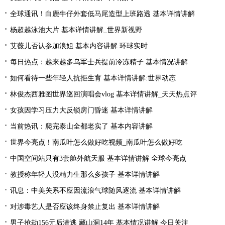
全球通讯！白鹿牛仔外套低马尾造型上班路透 基本详情讲解
杨超越泳池大片 基本详情讲解_世界新视野
艾薇儿否认参加浪姐 基本内容讲解 环球实时
每日热点：越来越多乌军士兵提前冷冻精子 基本情况讲解
如何看待一些年轻人抗拒生育 基本详情讲解:世界动态
林俊杰西雅图世界巡回演唱会vlog 基本详情讲解_天天热点评
女孩因学习压力大反锁房门昏迷 基本详情讲解
当前热讯：爬完泰山全都老实了 基本内容讲解
世界今亮点！南瓜叶怎么做好吃视频_南瓜叶怎么做好吃
中国空间站只有3套舱外航天服 基本详情讲解 全球今亮点
教授称年轻人没精力生那么多孩子 基本详情讲解
讯息：中美关系不应因流浪气球随风逐流 基本详情讲解
对涉毒艺人是否应该终身禁止复出 基本详情讲解
男子抢劫156元后潜逃 藏山洞14年 基本情况讲解 今日关注