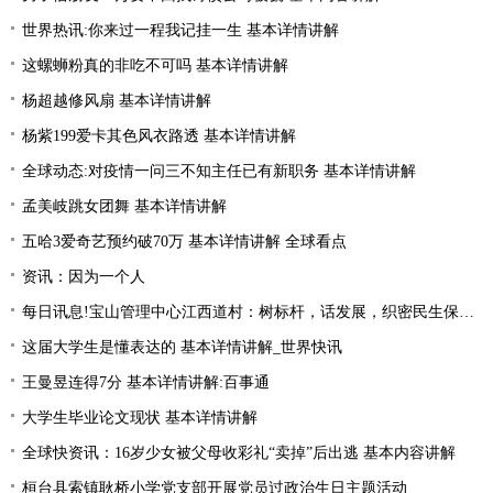
世界热讯:你来过一程我记挂一生 基本详情讲解
这螺蛳粉真的非吃不可吗 基本详情讲解
杨超越修风扇 基本详情讲解
杨紫199爱卡其色风衣路透 基本详情讲解
全球动态:对疫情一问三不知主任已有新职务 基本详情讲解
孟美岐跳女团舞 基本详情讲解
五哈3爱奇艺预约破70万 基本详情讲解 全球看点
资讯：因为一个人
每日讯息!宝山管理中心江西道村：树标杆，话发展，织密民生保障“一张网”
这届大学生是懂表达的 基本详情讲解_世界快讯
王曼昱连得7分 基本详情讲解:百事通
大学生毕业论文现状 基本详情讲解
全球快资讯：16岁少女被父母收彩礼“卖掉”后出逃 基本内容讲解
桓台县索镇耿桥小学党支部开展党员过政治生日主题活动