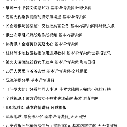
破译一个甲骨文奖励10万 基本详情讲解 环球快看
游客无视喇叭提醒乱摸寺庙墙壁 基本详情讲解
民企老板与警察起冲突被控妨害公务 基本内容讲解|环球微头条
俄公布牵引式野战炮作战视频 基本内容讲解
热资讯！金道英赵美延比心 基本详情讲解
桂林等多地校园被指使用违规教材 基本详情讲解:世界报资讯
被丈夫泼硫酸毁容女子发声 基本详情讲解:焦点日报
20元人民币老爷爷去世 基本详情讲解-全球播报
阮流筝提分手 基本详情讲解
《斗罗大陆》好看的同人小说_斗罗大陆同人完结小说排行榜
全球视讯！警方通报女子被丈夫泼硫酸 基本详情讲解
JDG战胜iG 基本详情讲解 环球播报
流浪地球2票房破38亿 基本详情讲解_天天日报
西安通报公务车违法停放：罚款100元 基本内容讲解-天天快播报