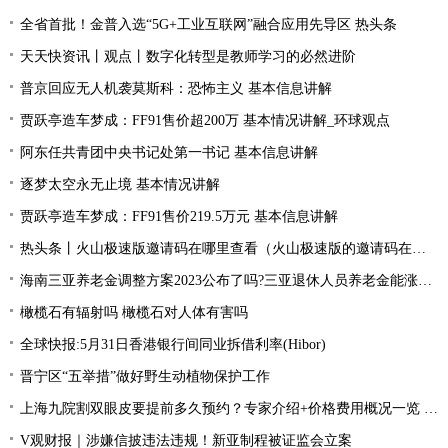
全省首批！金普入选“5G+工业互联网”融合应用先导区 热头条
天天快资讯丨观点丨数字化转型是教师学习的必然进阶
普京回应无人机袭莫斯科：恐怖主义 基本信息讲解
贾跃亭造车梦成：FF91售价超200万 基本情况讲解_环球观点
阿东任共青团中央书记处第一书记 基本信息讲解
逐梦太空永无止境 基本情况讲解
贾跃亭造车梦成：FF91售价219.5万元 基本信息讲解
热头条丨火山极速版邀请码在哪里查看（火山极速版的邀请码在哪里找）
海南三亚养老金调整方案2023公布了吗?三亚退休人员养老金能涨多少钱？|环球热资讯
橄榄石有辐射吗 橄榄石对人体有害吗
全球快报:5月31日香港银行间同业拆借利率(Hibor)
晋宁区“五举措”做好野生动植物保护工作
上海九院割双眼皮要提前多久预约？专家介绍+价格费用概况一览 焦点热门
V观财报｜涉嫌信披违法违规！新亚制程被证监会立案