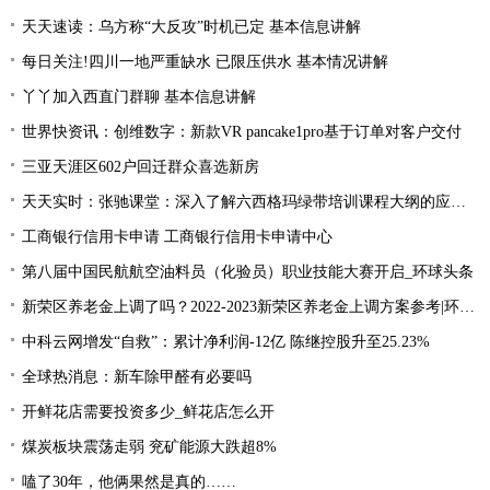
天天速读：乌方称“大反攻”时机已定 基本信息讲解
每日关注!四川一地严重缺水 已限压供水 基本情况讲解
丫丫加入西直门群聊 基本信息讲解
世界快资讯：创维数字：新款VR pancake1pro基于订单对客户交付
三亚天涯区602户回迁群众喜选新房
天天实时：张驰课堂：深入了解六西格玛绿带培训课程大纲的应用价值！
工商银行信用卡申请 工商银行信用卡申请中心
第八届中国民航航空油料员（化验员）职业技能大赛开启_环球头条
新荣区养老金上调了吗？2022-2023新荣区养老金上调方案参考|环球今日讯
中科云网增发“自救”：累计净利润-12亿 陈继控股升至25.23%
全球热消息：新车除甲醛有必要吗
开鲜花店需要投资多少_鲜花店怎么开
煤炭板块震荡走弱 兖矿能源大跌超8%
嗑了30年，他俩果然是真的……