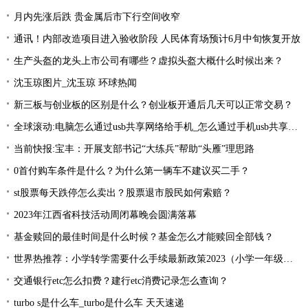
月内先涨后跌 贵金属后市下行空间收窄
通讯！内部改造项目进入验收阶段 人民体育场预计6月中旬恢复开放
生产头盔的龙头上市公司有哪些？虚拟头盔大概什么时候出来？
沈玉琼图片_沈玉琼 环球热闻
新三板与创业板的区别是什么？创业板开通后几天可以正常交易？
全球滚动:电脑怎么通过usb共享网络给手机_怎么通过手机usb共享网络让电脑上网
当前快报:宝丰：开展支部书记“大练兵”帮助“头雁”理思路
0首付购车条件是什么？为什么第一辆车不建议买二手？
st股票每天跌停怎么卖出？股票退市股民如何索赔？
2023年江西省科技活动周闭幕晚会圆满落幕
基金赎回的最佳时间是什么时候？基金怎么才能赎回全部钱？
世界热推荐：小学转学需要什么手续最新政策2023（小学一年级想转学怎样办理）
交通银行etc怎么扣费？建行etc消费记录怎么查询？
turbo s是什么车_turbo是什么车 天天速递