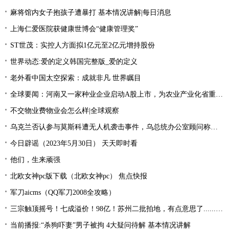
麻将馆内女子抱孩子遭暴打 基本情况讲解|每日消息
上海仁爱医院获健康世博会“健康管理奖”
ST世茂：实控人方面拟1亿元至2亿元增持股份
世界动态:爱的定义韩国完整版_爱的定义
老外看中国太空探索：成就非凡 世界瞩目
全球要闻：河南又一家种业企业启动A股上市，为农业产业化省重点龙头企业
不交物业费物业会怎么样|全球观察
乌克兰否认参与莫斯科遭无人机袭击事件，乌总统办公室顾问称和其“没有直接关系” 天天短讯
今日辟谣（2023年5月30日） 天天即时看
他们，生来顽强
北欧女神pc版下载（北欧女神pc） 焦点快报
军刀aicms（QQ军刀2008全攻略）
三宗触顶摇号！七成溢价！98亿！苏州二批拍地，有点意思了......_全球热议
当前播报:“杀狗吓妻”男子被拘 4大疑问待解 基本情况讲解