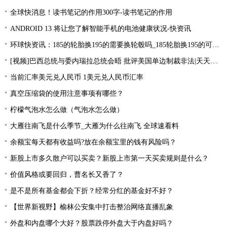
全球快消息！读书笔记的作用300字-读书笔记的作用
ANDROID 13 将让您了解智能手机的电池健康状况-快资讯
环球快资讯：185的轮胎换195的需要换轮毂吗_185轮胎换195的可以吗？
[视频]巴西总统与委内瑞拉总统会晤 批评美国单边制裁非法|天天简讯
当前汇率美元兑人民币 1美元兑人民币汇率
真空压缩袋的使用注意事项有哪些？
柠檬气泡水怎么做（气泡水怎么做）
大雁往南飞是什么季节_大雁为什么往南飞 全球速看料
余额宝每天都有收益吗?放在余额宝里的钱有风险吗？
新股上市多久散户可以买卖？新股上市第一天买卖规则是什么？
价值风格或要回归，曹名长又香了？
是不是所有基金都会下折？经常分红的基金好不好？
【世界新视野】榆林公安集中打击整治网络直播乱象
外盘和内盘哪个大好？股票跌停外盘大于内盘好吗？