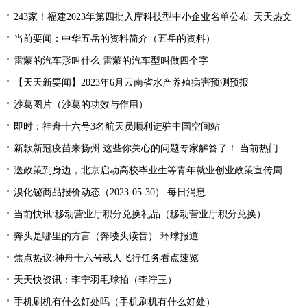
243家！福建2023年第四批入库科技型中小企业名单公布_天天热文
当前要闻：中华五岳的资料简介（五岳的资料）
雷蒙的汽车形叫什么 雷蒙的汽车型叫做四个字
【天天新要闻】2023年6月云南省水产养殖病害预测预报
沙葛图片（沙葛的功效与作用）
即时：神舟十六号3名航天员顺利进驻中国空间站
新款新冠疫苗来扬州 这些你关心的问题专家解答了！ 当前热门
送政策到身边，北京启动高校毕业生等青年就业创业政策宣传周活动
溴化铋商品报价动态（2023-05-30） 每日消息
当前快讯:移动营业厅积分兑换礼品（移动营业厅积分兑换）
奔头是哪里的方言（奔喽头读音） 环球报道
焦点热议:神舟十六号载人飞行任务看点速览
天天快资讯：李宁羽毛球拍（李泞玉）
手机刷机有什么好处吗（手机刷机有什么好处）