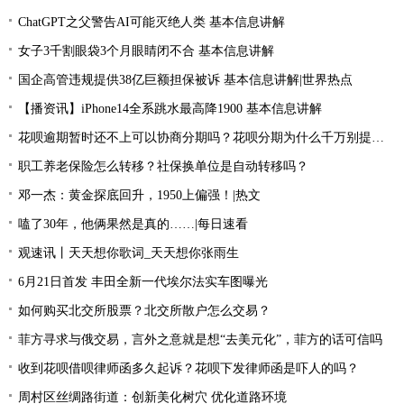
ChatGPT之父警告AI可能灭绝人类 基本信息讲解
女子3千割眼袋3个月眼睛闭不合 基本信息讲解
国企高管违规提供38亿巨额担保被诉 基本信息讲解|世界热点
【播资讯】iPhone14全系跳水最高降1900 基本信息讲解
花呗逾期暂时还不上可以协商分期吗？花呗分期为什么千万别提前还款？
职工养老保险怎么转移？社保换单位是自动转移吗？
邓一杰：黄金探底回升，1950上偏强！|热文
嗑了30年，他俩果然是真的……|每日速看
观速讯丨天天想你歌词_天天想你张雨生
6月21日首发 丰田全新一代埃尔法实车图曝光
如何购买北交所股票？北交所散户怎么交易？
菲方寻求与俄交易，言外之意就是想“去美元化”，菲方的话可信吗
收到花呗借呗律师函多久起诉？花呗下发律师函是吓人的吗？
周村区丝绸路街道：创新美化树穴 优化道路环境