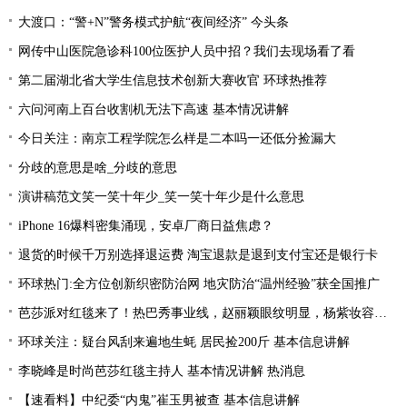
大渡口：“警+N”警务模式护航“夜间经济” 今头条
网传中山医院急诊科100位医护人员中招？我们去现场看了看
第二届湖北省大学生信息技术创新大赛收官 环球热推荐
六问河南上百台收割机无法下高速 基本情况讲解
今日关注：南京工程学院怎么样是二本吗一还低分捡漏大
分歧的意思是啥_分歧的意思
演讲稿范文笑一笑十年少_笑一笑十年少是什么意思
iPhone 16爆料密集涌现，安卓厂商日益焦虑？
退货的时候千万别选择退运费 淘宝退款是退到支付宝还是银行卡
环球热门:全方位创新织密防治网 地灾防治“温州经验”获全国推广
芭莎派对红毯来了！热巴秀事业线，赵丽颖眼纹明显，杨紫妆容翻车
环球关注：疑台风刮来遍地生蚝 居民捡200斤 基本信息讲解
李晓峰是时尚芭莎红毯主持人 基本情况讲解 热消息
【速看料】中纪委“内鬼”崔玉男被查 基本信息讲解