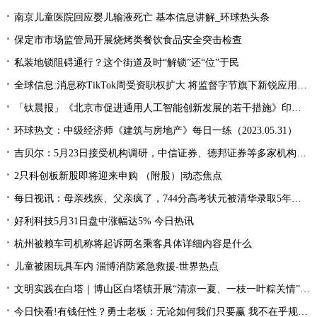
南京儿童医院回应婴儿输液死亡 基本信息讲解_环球热头条
保定市市场监管局开展烧烤类餐饮食品安全突击检查
私装地锁阻碍通行？这个街道及时“解锁”还“位”于民
全球信息:消息称TikTok周受资职权扩大 将监督字节旗下新锐应用Lemon8
「钛晨报」《北京市促进通用人工智能创新发展的若干措施》印发；国家发改委：国内汽、柴油价格（标准品）每吨分别提高100元和95元；燃油附加费年内第三次下调
环球热文：中级经济师《建筑与房地产》每日一练（2023.05.31）
吉贝尔：5月23日接受机构调研，中信证券、德邦证券等多家机构参与 今日热讯
2只科创板新股即将迎来申购 （附股）|动态焦点
每日视讯：母亲残疾、父亲疯了，744分高考状元被清华录取5年后，如今怎么样
好利科技5月31日盘中涨幅达5% 今日热讯
杭州被赖车司机称将起诉两名乘客具体详细内容是什么
儿童被困玩具车内 淄博消防紧急救援-世界热点
文明实践在白塔｜博山区白塔镇开展“清凉一夏、一枝一叶粽关情”会员日活动
今日快看!有钱任性？勇士老板：无论如何我们只要赢 我不在乎规则怎么限制