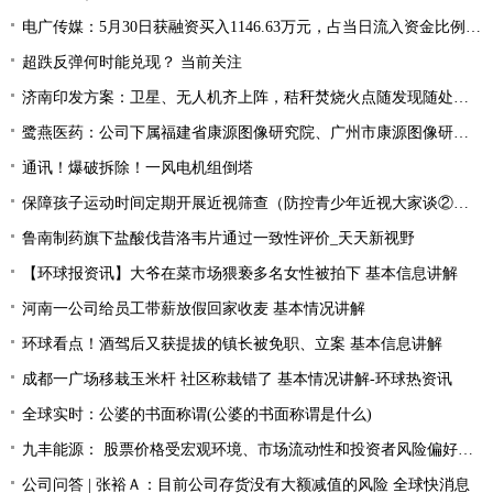
电广传媒：5月30日获融资买入1146.63万元，占当日流入资金比例13.74%
超跌反弹何时能兑现？ 当前关注
济南印发方案：卫星、无人机齐上阵，秸秆焚烧火点随发现随处置-当前聚焦
鹭燕医药：公司下属福建省康源图像研究院、广州市康源图像研究院开展人工智能在医疗领域的应用研究|全球快播
通讯！爆破拆除！一风电机组倒塔
保障孩子运动时间定期开展近视筛查（防控青少年近视大家谈②）_全球快看点
鲁南制药旗下盐酸伐昔洛韦片通过一致性评价_天天新视野
【环球报资讯】大爷在菜市场猥亵多名女性被拍下 基本信息讲解
河南一公司给员工带薪放假回家收麦 基本情况讲解
环球看点！酒驾后又获提拔的镇长被免职、立案 基本信息讲解
成都一广场移栽玉米杆 社区称栽错了 基本情况讲解-环球热资讯
全球实时：公婆的书面称谓(公婆的书面称谓是什么)
九丰能源： 股票价格受宏观环境、市场流动性和投资者风险偏好等因素的影响
公司问答 | 张裕Ａ：目前公司存货没有大额减值的风险 全球快消息