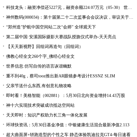
科技龙头：融资净偿还5227元，融资余额224.07万元（05-30） 世界快看
神州数码(000034)：第十届第二十二次监事会会议决议，审议关于公司符合向不特定对象发行可转换公司债券条件的议案等多项议案 世界快报
“郑州造”护航中国空间站二次“会师” 全球观天下
第二届中国·安溪国际摄影大赛战队授旗仪式举办-天天亮点
【天天新视野】回组词再造句（回组词）
佛教心经全文260个字_佛经心经全文
世界信息:仿写自传的语言诙谐幽默
重不到40g，蔡司tooz推出新AR眼镜参考设计ESSNZ SLIM
父亲节送什么东西,有创意礼物攻略
即时看！美格智能（002881）：5月30日北向资金增持14.43万股
神十六实现技术突破成功抵达空间站
天天即时：知识产权助力长三角一体化发展
环球快资讯：5月30日基金净值：中银健康生活混合最新净值2.113
超大曲面屏+轿跑造型的个性之车 静态体验凯迪拉克GT4-每日速看