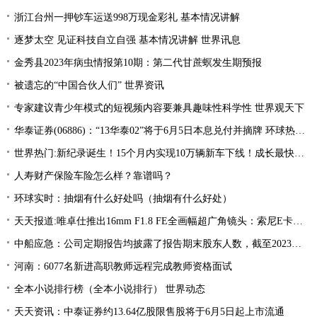
浙江台州一押钞车运送998万现金彩礼 基本情况讲解
逐梦太空 见证科技自立自强 基本情况讲解 世界讯息
金秀县2023年病虫情报第10期：第二代甘蔗螟发生期预报
被遗忘的“中国合伙人们” 世界资讯
专家建议青少年模式的短视频内容要兼具趣味性科学性 世界观天下
华泰证券(06886)：“13华泰02”将于6月5日本息兑付并摘牌 环球热推荐
世界热门:新纪录诞生！15个月内实现10万辆新车下线！成长最快的新势力竟然是TA
人寿财产保险车险怎么样？靠谱吗？
环球实时：抽烟有什么好处吗（抽烟有什么好处）
天天报道:唯卓仕推出16mm F1.8 FE全画幅超广角镜头：索尼E卡口，3499元
中船应急：公司定期报告均披露了报告期末股东人数，截至2023年3月31日，公司股东总数为45,677 全球热点评
河南：6077名新进高职教师远程完成教师资格面试
全本小说排行榜（全本小说排行） 世界动态
天天资讯：中泰证券约13.64亿股限售股将于6月5日起上市流通