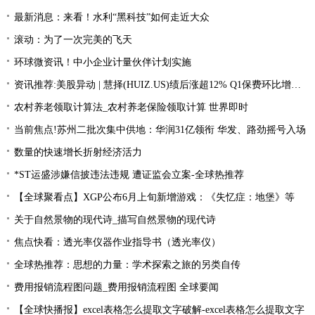
最新消息：来看！水利“黑科技”如何走近大众
滚动：为了一次完美的飞天
环球微资讯！中小企业计量伙伴计划实施
资讯推荐:美股异动 | 慧择(HUIZ.US)绩后涨超12% Q1保费环比增长33.4%
农村养老领取计算法_农村养老保险领取计算 世界即时
当前焦点!苏州二批次集中供地：华润31亿领衔 华发、路劲摇号入场
数量的快速增长折射经济活力
*ST运盛涉嫌信披违法违规 遭证监会立案-全球热推荐
【全球聚看点】XGP公布6月上旬新增游戏：《失忆症：地堡》等
关于自然景物的现代诗_描写自然景物的现代诗
焦点快看：透光率仪器作业指导书（透光率仪）
全球热推荐：思想的力量：学术探索之旅的另类自传
费用报销流程图问题_费用报销流程图 全球要闻
【全球快播报】excel表格怎么提取文字破解-excel表格怎么提取文字