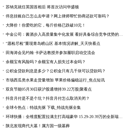
苏纳克就任英国首相后 将首次访问华盛顿
停息挂账自己怎么去申请？网上律师帮忙协商还款可靠吗？
大降价！你爱吃的它，每斤价格已跌破10元！
中金公司：酱酒步入高质量集中化发展 看好具备综合竞争优势的龙头公司
“愿检尽检”重现青岛崂山区 基本情况讲解_天天快看点
田海涛会见约翰·卡萨达教授并参加履职启动交流会
余额宝有风险吗？余额宝有人损失过本金吗？
公积金贷款利息是多少？公积金只有几千块可以贷款吗？
市场西瓜类水果走货量增加 苹果价格偏稳运行_焦点短讯
双良节能05月30日获沪股通增持39.22万股|聚看点
抖音月付是不是个坑？抖音月付怎么取消关闭？
全球今热点：特战先驱 下载_特战先驱全集
环球快播：全维度配置拉满主打高端豪华 15.29-20.39万的全新瑞虎9应该怎么买？
陕北发现商代大墓！属方国一级墓葬