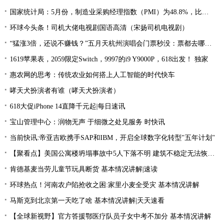
国家统计局：5月份，制造业采购经理指数（PMI）为48.8%，比上月下降0.4个百分点，低于临界点，制造业景气水平小幅回落
环球今头条！司机大佬电视剧国语高清（宋扬司机电视剧）
“猛涨3倍，还说不赚钱？”五月天杭州演唱会门票秒没：票都去哪了？
1619苹果表，2059限定Switch，9997的i9 Y9000P，618出发！ 独家
惠农网的思考：传统农业如何搭上人工智能的时代快车
哮天犬扮演者有谁（哮天犬扮演者）
618大促iPhone 14直降千元起|每日速讯
宝山管理中心：润物无声 于细微之处见服务 时快讯
当前快讯:帝亚吉欧携手SAP和IBM，开启全球数字化转型"五年计划"
【聚看点】美国公寓楼坍塌事故中5人下落不明 建筑不稳定无法恢复搜索
肯德基麦当劳儿童节玩具断货 基本情况讲解|速读
环球热点！河南农户陷抢收之困:家里小麦全受灾 基本情况讲解
马斯克到北京第一天吃了啥 基本情况讲解|天天速看
【全球新视野】官方答援鄂医疗队员子女中考不加分 基本情况讲解