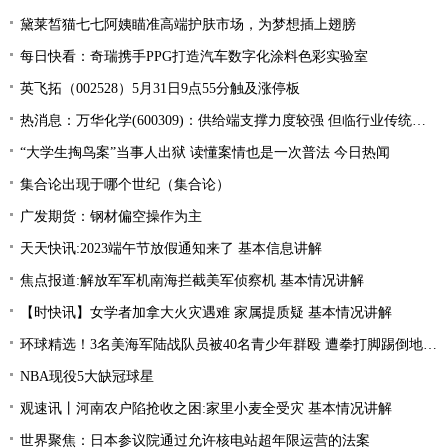
黛莱皙猫七七阿姨瞄准高端护肤市场，为梦想插上翅膀
每日快看：奇瑞携手PPG打造汽车数字化涂料色彩实验室
英飞拓（002528）5月31日9点55分触及涨停板
热消息：万华化学(600309)：供给端支撑力度较强 但临行业传统淡季 MDI价格稳中向上
“大学生掏鸟案”当事人出狱 读懂案情也是一次普法 今日热闻
集合论出现于哪个世纪（集合论）
广发期货：钢材偏空操作为主
天天快讯:2023端午节放假通知来了 基本信息讲解
焦点报道:解放军军机南海拦截美军侦察机 基本情况讲解
【时快讯】女学者加拿大火灾遇难 家属提质疑 基本情况讲解
环球精选！3名美海军陆战队员被40名青少年群殴 遭拳打脚踢倒地不起
NBA现役5大缺冠球星
观速讯丨河南农户陷抢收之困:家里小麦全受灾 基本情况讲解
世界聚焦：日本参议院通过允许核电站超年限运营的法案