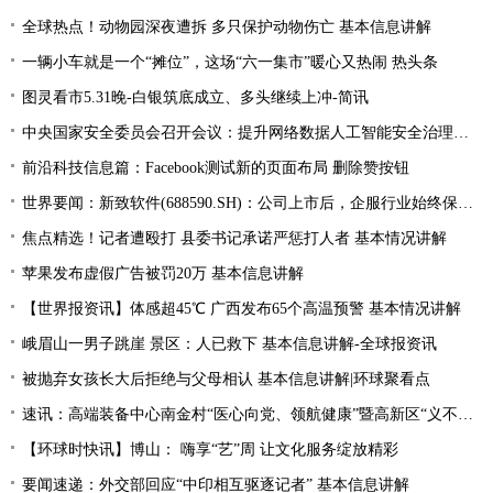
全球热点！动物园深夜遭拆 多只保护动物伤亡 基本信息讲解
一辆小车就是一个“摊位”，这场“六一集市”暖心又热闹 热头条
图灵看市5.31晚-白银筑底成立、多头继续上冲-简讯
中央国家安全委员会召开会议：提升网络数据人工智能安全治理水平
前沿科技信息篇：Facebook测试新的页面布局 删除赞按钮
世界要闻：新致软件(688590.SH)：公司上市后，企服行业始终保持的高速增长，行业产品集中在电信政务、汽车、医疗领域，以大客户为主
焦点精选！记者遭殴打 县委书记承诺严惩打人者 基本情况讲解
苹果发布虚假广告被罚20万 基本信息讲解
【世界报资讯】体感超45℃ 广西发布65个高温预警 基本情况讲解
峨眉山一男子跳崖 景区：人已救下 基本信息讲解-全球报资讯
被抛弃女孩长大后拒绝与父母相认 基本信息讲解|环球聚看点
速讯：高端装备中心南金村“医心向党、领航健康”暨高新区“义不容辞、珍爱相伴”义诊活动
【环球时快讯】博山： 嗨享“艺”周 让文化服务绽放精彩
要闻速递：外交部回应“中印相互驱逐记者” 基本信息讲解