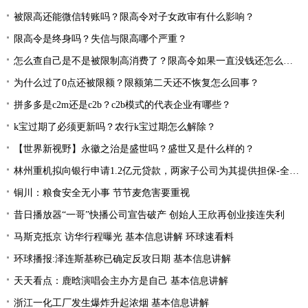
被限高还能微信转账吗？限高令对子女政审有什么影响？
限高令是终身吗？失信与限高哪个严重？
怎么查自己是不是被限制高消费了？限高令如果一直没钱还怎么办？
为什么过了0点还被限额？限额第二天还不恢复怎么回事？
拼多多是c2m还是c2b？c2b模式的代表企业有哪些？
k宝过期了必须更新吗？农行k宝过期怎么解除？
【世界新视野】永徽之治是盛世吗？盛世又是什么样的？
林州重机拟向银行申请1.2亿元贷款，两家子公司为其提供担保-全球热资讯
铜川：粮食安全无小事 节节麦危害要重视
昔日播放器“一哥”快播公司宣告破产 创始人王欣再创业接连失利
马斯克抵京 访华行程曝光 基本信息讲解 环球速看料
环球播报:泽连斯基称已确定反攻日期 基本信息讲解
天天看点：鹿晗演唱会主办方是自己 基本信息讲解
浙江一化工厂发生爆炸升起浓烟 基本信息讲解