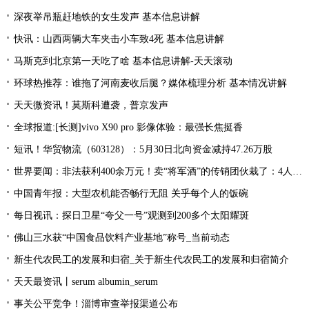
深夜举吊瓶赶地铁的女生发声 基本信息讲解
快讯：山西两辆大车夹击小车致4死 基本信息讲解
马斯克到北京第一天吃了啥 基本信息讲解-天天滚动
环球热推荐：谁拖了河南麦收后腿？媒体梳理分析 基本情况讲解
天天微资讯！莫斯科遭袭，普京发声
全球报道:[长测]vivo X90 pro 影像体验：最强长焦挺香
短讯！华贸物流（603128）：5月30日北向资金减持47.26万股
世界要闻：非法获利400余万元！卖“将军酒”的传销团伙栽了：4人被抓
中国青年报：大型农机能否畅行无阻 关乎每个人的饭碗
每日视讯：探日卫星“夸父一号”观测到200多个太阳耀斑
佛山三水获“中国食品饮料产业基地”称号_当前动态
新生代农民工的发展和归宿_关于新生代农民工的发展和归宿简介
天天最资讯丨serum albumin_serum
事关公平竞争！淄博审查举报渠道公布