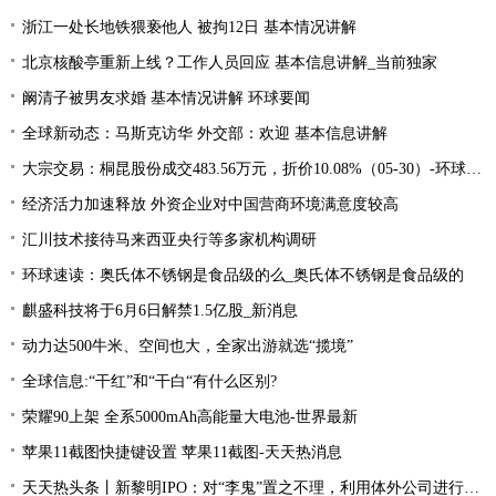
浙江一处长地铁猥亵他人 被拘12日 基本情况讲解
北京核酸亭重新上线？工作人员回应 基本信息讲解_当前独家
阚清子被男友求婚 基本情况讲解 环球要闻
全球新动态：马斯克访华 外交部：欢迎 基本信息讲解
大宗交易：桐昆股份成交483.56万元，折价10.08%（05-30）-环球速看料
经济活力加速释放 外资企业对中国营商环境满意度较高
汇川技术接待马来西亚央行等多家机构调研
环球速读：奥氏体不锈钢是食品级的么_奥氏体不锈钢是食品级的
麒盛科技将于6月6日解禁1.5亿股_新消息
动力达500牛米、空间也大，全家出游就选“揽境”
全球信息:“干红”和“干白“有什么区别?
荣耀90上架 全系5000mAh高能量大电池-世界最新
苹果11截图快捷键设置 苹果11截图-天天热消息
天天热头条丨新黎明IPO：对“李鬼”置之不理，利用体外公司进行资金循环，忽视员工权益