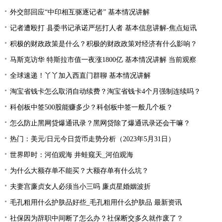
外交部回应“中印相互驱逐记者” 基本情况讲解
记者遭殴打 县委书记承诺严惩打人者 基本信息讲解-焦点短讯
积极的财政政策是什么？积极的财政政策对经济有什么影响？
马斯克访华 特斯拉市值一夜涨1800亿 基本情况讲解 当前观察
全球速递！丫丫加入西直门群聊 基本情况讲解
淘宝省钱卡怎么取消自动续费？淘宝省钱卡4个月强制连续吗？
科创板中签500股能赚多少？科创板中签一般几个板？
怎么防止黑网贷爆通讯录？黑网贷除了爆通讯录还会干嘛？
热门：美元/日元今日货币走势分析（2023年5月31日）
世界即时：河伯观海 井蛙窥天_河伯观海
为什么大额存单不能买？大额存单有什么坑？
夫妻宫廉贞女人必须当小三吗 廉贞星婚姻波折
毛孔粗用什么护肤品好些_毛孔粗用什么护肤品 最新资讯
社保因为辞职中间断了怎么办？社保断交多久就作废了？