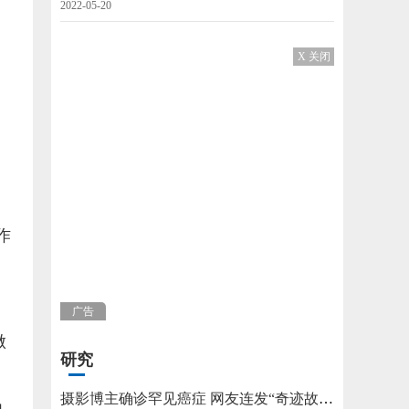
2022-05-20
X 关闭
作
广告
做
研究
摄影博主确诊罕见癌症 网友连发“奇迹故事”不允许他躺平