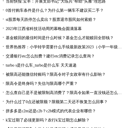
当前快报:宝丰：开展支部书记“大练兵”帮助“头雁”理思路
0首付购车条件是什么？为什么第一辆车不建议买二手？
st股票每天跌停怎么卖出？股票退市股民如何索赔？
2023年江西省科技活动周闭幕晚会圆满落幕
基金赎回的最佳时间是什么时候？基金怎么才能赎回全部钱？
世界热推荐：小学转学需要什么手续最新政策2023（小学一年级想转学怎样办理）
交通银行etc怎么扣费？建行etc消费记录怎么查询？
turbo s是什么车_turbo是什么车 天天速递
被限高还能微信转账吗？限高令对子女政审有什么影响？
限高令是终身吗？失信与限高哪个严重？
怎么查自己是不是被限制高消费了？限高令如果一直没钱还怎么办？
为什么过了0点还被限额？限额第二天还不恢复怎么回事？
拼多多是c2m还是c2b？c2b模式的代表企业有哪些？
k宝过期了必须更新吗？农行k宝过期怎么解除？