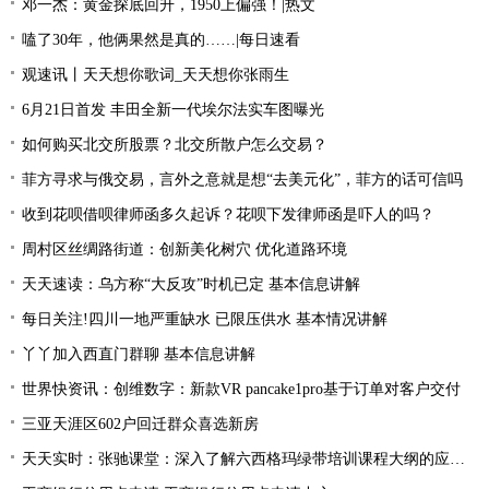
邓一杰：黄金探底回升，1950上偏强！|热文
嗑了30年，他俩果然是真的……|每日速看
观速讯丨天天想你歌词_天天想你张雨生
6月21日首发 丰田全新一代埃尔法实车图曝光
如何购买北交所股票？北交所散户怎么交易？
菲方寻求与俄交易，言外之意就是想“去美元化”，菲方的话可信吗
收到花呗借呗律师函多久起诉？花呗下发律师函是吓人的吗？
周村区丝绸路街道：创新美化树穴 优化道路环境
天天速读：乌方称“大反攻”时机已定 基本信息讲解
每日关注!四川一地严重缺水 已限压供水 基本情况讲解
丫丫加入西直门群聊 基本信息讲解
世界快资讯：创维数字：新款VR pancake1pro基于订单对客户交付
三亚天涯区602户回迁群众喜选新房
天天实时：张驰课堂：深入了解六西格玛绿带培训课程大纲的应用价值！