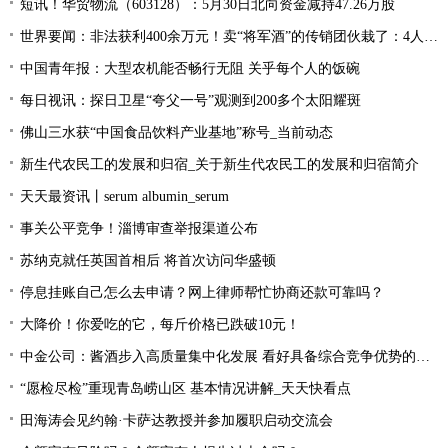
短讯！华贸物流（603128）：5月30日北向资金减持47.26万股
世界要闻：非法获利400余万元！卖“将军酒”的传销团伙栽了：4人被抓
中国青年报：大型农机能否畅行无阻 关乎每个人的饭碗
每日视讯：探日卫星“夸父一号”观测到200多个太阳耀斑
佛山三水获“中国食品饮料产业基地”称号_当前动态
新生代农民工的发展和归宿_关于新生代农民工的发展和归宿简介
天天最资讯丨serum albumin_serum
事关公平竞争！淄博审查举报渠道公布
苏纳克就任英国首相后 将首次访问华盛顿
停息挂账自己怎么去申请？网上律师帮忙协商还款可靠吗？
大降价！你爱吃的它，每斤价格已跌破10元！
中金公司：酱酒步入高质量集中化发展 看好具备综合竞争优势的龙头公司
“愿检尽检”重现青岛崂山区 基本情况讲解_天天快看点
田海涛会见约翰·卡萨达教授并参加履职启动交流会