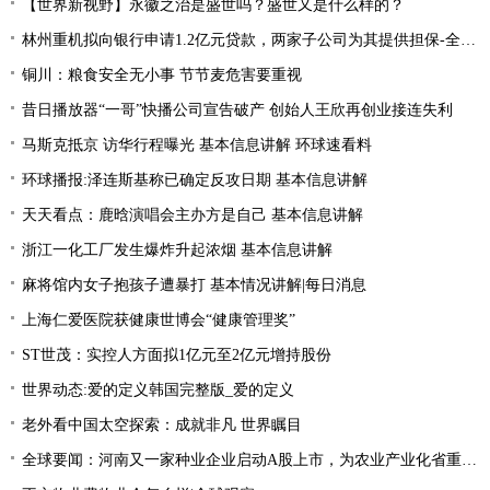
【世界新视野】永徽之治是盛世吗？盛世又是什么样的？
林州重机拟向银行申请1.2亿元贷款，两家子公司为其提供担保-全球热资讯
铜川：粮食安全无小事 节节麦危害要重视
昔日播放器“一哥”快播公司宣告破产 创始人王欣再创业接连失利
马斯克抵京 访华行程曝光 基本信息讲解 环球速看料
环球播报:泽连斯基称已确定反攻日期 基本信息讲解
天天看点：鹿晗演唱会主办方是自己 基本信息讲解
浙江一化工厂发生爆炸升起浓烟 基本信息讲解
麻将馆内女子抱孩子遭暴打 基本情况讲解|每日消息
上海仁爱医院获健康世博会“健康管理奖”
ST世茂：实控人方面拟1亿元至2亿元增持股份
世界动态:爱的定义韩国完整版_爱的定义
老外看中国太空探索：成就非凡 世界瞩目
全球要闻：河南又一家种业企业启动A股上市，为农业产业化省重点龙头企业