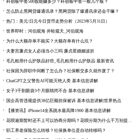
科创板中签500股能赚多少？科创板中签一般几个板？
怎么防止黑网贷爆通讯录？黑网贷除了爆通讯录还会干嘛？
热门：美元/日元今日货币走势分析（2023年5月31日）
世界即时：河伯观海 井蛙窥天_河伯观海
为什么大额存单不能买？大额存单有什么坑？
夫妻宫廉贞女人必须当小三吗 廉贞星婚姻波折
毛孔粗用什么护肤品好些_毛孔粗用什么护肤品 最新资讯
社保因为辞职中间断了怎么办？社保断交多久就作废了？
ChatGPT之父警告AI可能灭绝人类 基本信息讲解
女子3千割眼袋3个月眼睛闭不合 基本信息讲解
国企高管违规提供38亿巨额担保被诉 基本信息讲解|世界热点
【播资讯】iPhone14全系跳水最高降1900 基本信息讲解
花呗逾期暂时还不上可以协商分期吗？花呗分期为什么千万别提前还款？
职工养老保险怎么转移？社保换单位是自动转移吗？