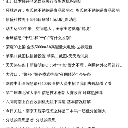
汇川技术接待马来西亚央行等多家机构调研
环球速读：奥氏体不锈钢是食品级的么_奥氏体不锈钢是食品级的
麒盛科技将于6月6日解禁1.5亿股_新消息
动力达500牛米、空间也大，全家出游就选“揽境”
全球信息:“干红”和“干白“有什么区别?
荣耀90上架 全系5000mAh高能量大电池-世界最新
苹果11截图快捷键设置 苹果11截图-天天热消息
天天热头条丨新黎明IPO：对“李鬼”置之不理，利用体外公司进行资金循环，忽视员工权益
大渡口：“警+N”警务模式护航“夜间经济” 今头条
网传中山医院急诊科100位医护人员中招？我们去现场看了看
第二届湖北省大学生信息技术创新大赛收官 环球热推荐
六问河南上百台收割机无法下高速 基本情况讲解
今日关注：南京工程学院怎么样是二本吗一还低分捡漏大
分歧的意思是啥_分歧的意思