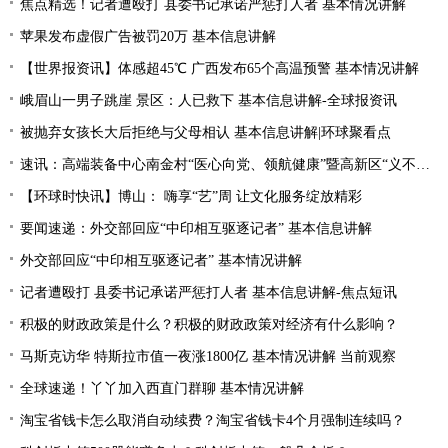
焦点精选！记者遭殴打 县委书记承诺严惩打人者 基本情况讲解
苹果发布虚假广告被罚20万 基本信息讲解
【世界报资讯】体感超45℃ 广西发布65个高温预警 基本情况讲解
峨眉山一男子跳崖 景区：人已救下 基本信息讲解-全球报资讯
被抛弃女孩长大后拒绝与父母相认 基本信息讲解|环球聚看点
速讯：高端装备中心南金村“医心向党、领航健康”暨高新区“义不容辞、珍爱相伴”义诊活动
【环球时快讯】博山： 嗨享“艺”周 让文化服务绽放精彩
要闻速递：外交部回应“中印相互驱逐记者” 基本信息讲解
外交部回应“中印相互驱逐记者” 基本情况讲解
记者遭殴打 县委书记承诺严惩打人者 基本信息讲解-焦点短讯
积极的财政政策是什么？积极的财政政策对经济有什么影响？
马斯克访华 特斯拉市值一夜涨1800亿 基本情况讲解 当前观察
全球速递！丫丫加入西直门群聊 基本情况讲解
淘宝省钱卡怎么取消自动续费？淘宝省钱卡4个月强制连续吗？