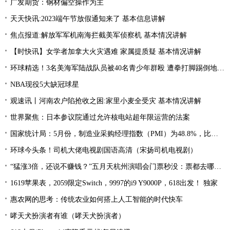
广发期货：钢材偏空操作为主
天天快讯:2023端午节放假通知来了 基本信息讲解
焦点报道:解放军军机南海拦截美军侦察机 基本情况讲解
【时快讯】女学者加拿大火灾遇难 家属提质疑 基本情况讲解
环球精选！3名美海军陆战队员被40名青少年群殴 遭拳打脚踢倒地不起
NBA现役5大缺冠球星
观速讯丨河南农户陷抢收之困:家里小麦全受灾 基本情况讲解
世界聚焦：日本参议院通过允许核电站超年限运营的法案
国家统计局：5月份，制造业采购经理指数（PMI）为48.8%，比上月下降0.4个百分点，低于临界点，制造业景气水平小幅回落
环球今头条！司机大佬电视剧国语高清（宋扬司机电视剧）
“猛涨3倍，还说不赚钱？”五月天杭州演唱会门票秒没：票都去哪了？
1619苹果表，2059限定Switch，9997的i9 Y9000P，618出发！ 独家
惠农网的思考：传统农业如何搭上人工智能的时代快车
哮天犬扮演者有谁（哮天犬扮演者）