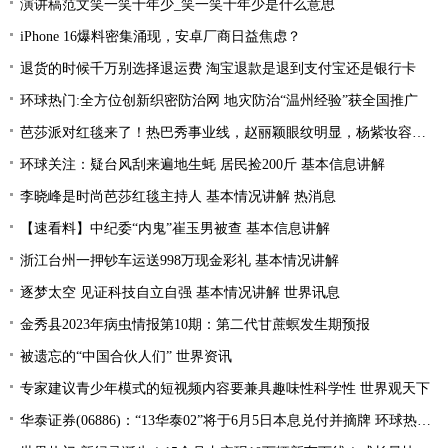
演讲稿范文笑一笑十年少_笑一笑十年少是什么意思
iPhone 16爆料密集涌现，安卓厂商日益焦虑？
退货的时候千万别选择退运费 淘宝退款是退到支付宝还是银行卡
环球热门:全方位创新织密防治网 地灾防治“温州经验”获全国推广
芭莎派对红毯来了！热巴秀事业线，赵丽颖眼纹明显，杨紫妆容翻车
环球关注：疑台风刮来遍地生蚝 居民捡200斤 基本信息讲解
李晓峰是时尚芭莎红毯主持人 基本情况讲解 热消息
【速看料】中纪委“内鬼”崔玉男被查 基本信息讲解
浙江台州一押钞车运送998万现金彩礼 基本情况讲解
逐梦太空 见证科技自立自强 基本情况讲解 世界讯息
金秀县2023年病虫情报第10期：第二代甘蔗螟发生期预报
被遗忘的“中国合伙人们” 世界资讯
专家建议青少年模式的短视频内容要兼具趣味性科学性 世界观天下
华泰证券(06886)：“13华泰02”将于6月5日本息兑付并摘牌 环球热推荐