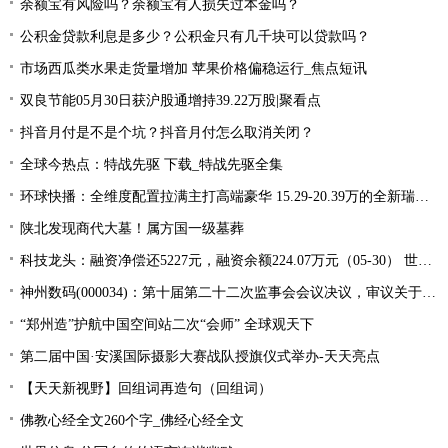
余额宝有风险吗？余额宝有人损失过本金吗？
公积金贷款利息是多少？公积金只有几千块可以贷款吗？
市场西瓜类水果走货量增加 苹果价格偏稳运行_焦点短讯
双良节能05月30日获沪股通增持39.22万股|聚看点
抖音月付是不是个坑？抖音月付怎么取消关闭？
全球今热点：特战先驱 下载_特战先驱全集
环球快播：全维度配置拉满主打高端豪华 15.29-20.39万的全新瑞虎9应该怎么买？
陕北发现商代大墓！属方国一级墓葬
科技龙头：融资净偿还5227元，融资余额224.07万元（05-30） 世界快看
神州数码(000034)：第十届第二十二次监事会会议决议，审议关于公司符合向不特定对象发行可转换公司债券条件的议案等多项议案 世界快报
“郑州造”护航中国空间站二次“会师” 全球观天下
第二届中国·安溪国际摄影大赛战队授旗仪式举办-天天亮点
【天天新视野】回组词再造句（回组词）
佛教心经全文260个字_佛经心经全文