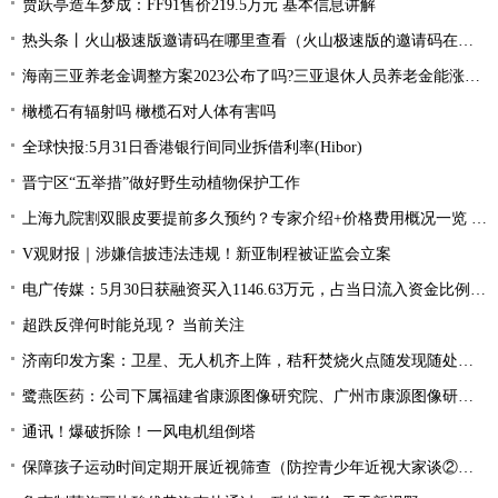
贾跃亭造车梦成：FF91售价219.5万元 基本信息讲解
热头条丨火山极速版邀请码在哪里查看（火山极速版的邀请码在哪里找）
海南三亚养老金调整方案2023公布了吗?三亚退休人员养老金能涨多少钱？|环球热资讯
橄榄石有辐射吗 橄榄石对人体有害吗
全球快报:5月31日香港银行间同业拆借利率(Hibor)
晋宁区“五举措”做好野生动植物保护工作
上海九院割双眼皮要提前多久预约？专家介绍+价格费用概况一览 焦点热门
V观财报｜涉嫌信披违法违规！新亚制程被证监会立案
电广传媒：5月30日获融资买入1146.63万元，占当日流入资金比例13.74%
超跌反弹何时能兑现？ 当前关注
济南印发方案：卫星、无人机齐上阵，秸秆焚烧火点随发现随处置-当前聚焦
鹭燕医药：公司下属福建省康源图像研究院、广州市康源图像研究院开展人工智能在医疗领域的应用研究|全球快播
通讯！爆破拆除！一风电机组倒塔
保障孩子运动时间定期开展近视筛查（防控青少年近视大家谈②）_全球快看点