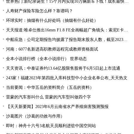
世界热门:新纪录诞生！15个月内实现10万辆新车下线！成长最快的新势力竟然是TA
人寿财产保险车险怎么样？靠谱吗？
环球实时：抽烟有什么好处吗（抽烟有什么好处）
天天报道:唯卓仕推出16mm F1.8 FE全画幅超广角镜头：索尼E卡口，3499元
中船应急：公司定期报告均披露了报告期末股东人数，截至2023年3月31日，公司股东总数为45,677 全球热点评
河南：6077名新进高职教师远程完成教师资格面试
全本小说排行榜（全本小说排行） 世界动态
天天资讯：中泰证券约13.64亿股限售股将于6月5日起上市流通
243家！福建2023年第四批入库科技型中小企业名单公布_天天热文
当前要闻：中华五岳的资料简介（五岳的资料）
雷蒙的汽车形叫什么 雷蒙的汽车型叫做四个字
【天天新要闻】2023年6月云南省水产养殖病害预测预报
沙葛图片（沙葛的功效与作用）
即时：神舟十六号3名航天员顺利进驻中国空间站