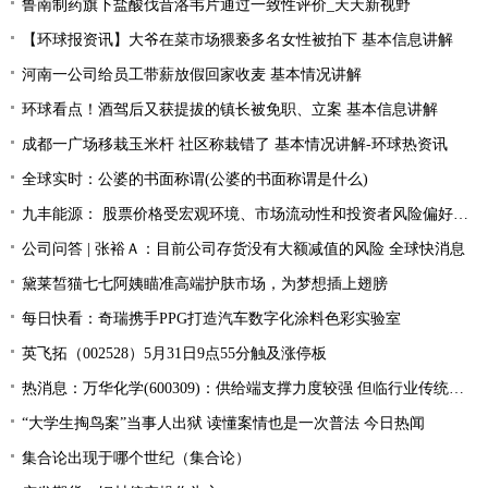
鲁南制药旗下盐酸伐昔洛韦片通过一致性评价_天天新视野
【环球报资讯】大爷在菜市场猥亵多名女性被拍下 基本信息讲解
河南一公司给员工带薪放假回家收麦 基本情况讲解
环球看点！酒驾后又获提拔的镇长被免职、立案 基本信息讲解
成都一广场移栽玉米杆 社区称栽错了 基本情况讲解-环球热资讯
全球实时：公婆的书面称谓(公婆的书面称谓是什么)
九丰能源： 股票价格受宏观环境、市场流动性和投资者风险偏好等因素的影响
公司问答 | 张裕Ａ：目前公司存货没有大额减值的风险 全球快消息
黛莱皙猫七七阿姨瞄准高端护肤市场，为梦想插上翅膀
每日快看：奇瑞携手PPG打造汽车数字化涂料色彩实验室
英飞拓（002528）5月31日9点55分触及涨停板
热消息：万华化学(600309)：供给端支撑力度较强 但临行业传统淡季 MDI价格稳中向上
“大学生掏鸟案”当事人出狱 读懂案情也是一次普法 今日热闻
集合论出现于哪个世纪（集合论）