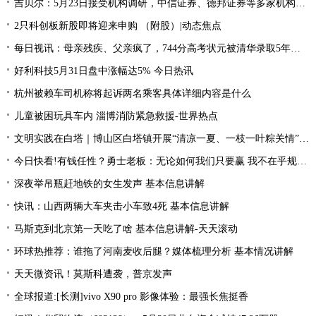
吉贝尔：5月23日接受机构调研，中信证券、德邦证券等多家机构参与 今日热讯
2只科创板新股即将迎来申购 （附股）|动态焦点
每日视讯：母亲残疾、父亲疯了，744分高考状元被清华录取5年后，如今怎么样
好利科技5月31日盘中涨幅达5% 今日热讯
杭州被赖车司机称将起诉两名乘客具体详细内容是什么
儿童被困玩具车内 淄博消防紧急救援-世界热点
文明实践在白塔｜博山区白塔镇开展“清凉一夏、一枝一叶粽关情”会员日活动
今日快看!有钱任性？勇士老板：无论如何我们只要赢 我不在乎规则怎么限制
深夜举吊瓶赶地铁的女生发声 基本信息讲解
快讯：山西两辆大车夹击小车致4死 基本信息讲解
马斯克到北京第一天吃了啥 基本信息讲解-天天滚动
环球热推荐：谁拖了河南麦收后腿？媒体梳理分析 基本情况讲解
天天微资讯！莫斯科遭袭，普京发声
全球报道:[长测]vivo X90 pro 影像体验：最强长焦挺香