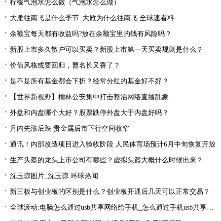
柠檬气泡水怎么做（气泡水怎么做）
大雁往南飞是什么季节_大雁为什么往南飞 全球速看料
余额宝每天都有收益吗?放在余额宝里的钱有风险吗？
新股上市多久散户可以买卖？新股上市第一天买卖规则是什么？
价值风格或要回归，曹名长又香了？
是不是所有基金都会下折？经常分红的基金好不好？
【世界新视野】榆林公安集中打击整治网络直播乱象
外盘和内盘哪个大好？股票跌停外盘大于内盘好吗？
月内先涨后跌 贵金属后市下行空间收窄
通讯！内部改造项目进入验收阶段 人民体育场预计6月中旬恢复开放
生产头盔的龙头上市公司有哪些？虚拟头盔大概什么时候出来？
沈玉琼图片_沈玉琼 环球热闻
新三板与创业板的区别是什么？创业板开通后几天可以正常交易？
全球滚动:电脑怎么通过usb共享网络给手机_怎么通过手机usb共享网络让电脑上网