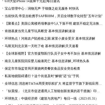
618大促iPhone 14直降千元起|每日速讯
宝山管理中心：润物无声 于细微之处见服务 时快讯
当前快讯:帝亚吉欧携手SAP和IBM，开启全球数字化转型"五年计划"
【聚看点】美国公寓楼坍塌事故中5人下落不明 建筑不稳定无法恢复搜索
肯德基麦当劳儿童节玩具断货 基本情况讲解|速读
环球热点！河南农户陷抢收之困:家里小麦全受灾 基本情况讲解
马斯克到北京第一天吃了啥 基本情况讲解|天天速看
【全球新视野】官方答援鄂医疗队员子女中考不加分 基本情况讲解
南京儿童医院回应婴儿输液死亡 基本信息讲解_环球热头条
保定市市场监管局开展烧烤类餐饮食品安全突击检查
私装地锁阻碍通行？这个街道及时“解锁”还“位”于民
全球信息:消息称TikTok周受资职权扩大 将监督字节旗下新锐应用Lemon8
「钛晨报」《北京市促进通用人工智能创新发展的若干措施》印发；国家发改委：国内汽、柴油价格（标准品）每吨分别提高100元和95元；燃油附加费年内第三次下调
环球热文：中级经济师《建筑与房地产》每日一练（2023.05.31）