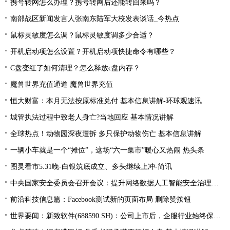
携号转网怎么办理？携号转网后还能转回来吗？
南部战区新闻发言人张南东陆军大校发表谈话_今热点
鼠标灵敏度怎么调？鼠标灵敏度调多少合适？
开机启动项怎么设置？开机启动项快捷命令有哪些？
C盘变红了如何清理？怎么释放c盘内存？
魔兽世界充值通道 魔兽世界充值
恒大财富：本月无法按原标准兑付 基本信息讲解-环球观速讯
城管执法过程中致老人身亡?当地回应 基本情况讲解
全球热点！动物园深夜遭拆 多只保护动物伤亡 基本信息讲解
一辆小车就是一个“摊位”，这场“六一集市”暖心又热闹 热头条
图灵看市5.31晚-白银筑底成立、多头继续上冲-简讯
中央国家安全委员会召开会议：提升网络数据人工智能安全治理水平
前沿科技信息篇：Facebook测试新的页面布局 删除赞按钮
世界要闻：新致软件(688590.SH)：公司上市后，企服行业始终保持的高速增长，行业产品集中在电信政务、汽车、医疗领域，以大客户为主