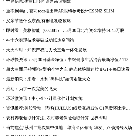
世界信息:仿写自传的语言诙谐幽默
重不到40g，蔡司tooz推出新AR眼镜参考设计ESSNZ SLIM
父亲节送什么东西,有创意礼物攻略
即时看！美格智能（002881）：5月30日北向资金增持14.43万股
神十六实现技术突破成功抵达空间站
天天即时：知识产权助力长三角一体化发展
环球快资讯：5月30日基金净值：中银健康生活混合最新净值2.113
超大曲面屏+轿跑造型的个性之车 静态体验凯迪拉克GT4-每日速看
最新消息：来看！水利“黑科技”如何走近大众
滚动：为了一次完美的飞天
环球微资讯！中小企业计量伙伴计划实施
资讯推荐:美股异动 | 慧择(HUIZ.US)绩后涨超12% Q1保费环比增长33.4%
农村养老领取计算法_农村养老保险领取计算 世界即时
当前焦点!苏州二批次集中供地：华润31亿领衔 华发、路劲摇号入场