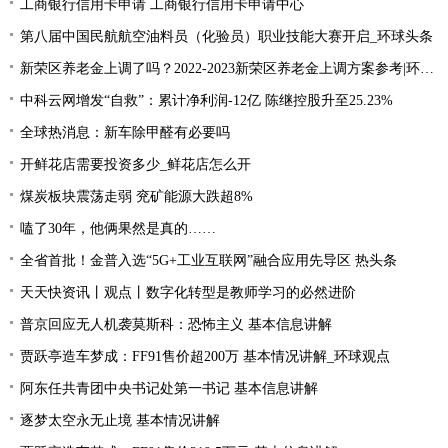
工商银行信用卡申请 工商银行信用卡申请中心
第八届中国民航航空油料员（化验员）职业技能大赛开启_环球头条
新荣区养老金上调了吗？2022-2023新荣区养老金上调方案参考|环球今日讯
中科云网增发“自救”：累计净利润-12亿 陈继控股升至25.23%
全球热消息：新车除甲醛有必要吗
开鲜花店需要投资多少_鲜花店怎么开
煤炭板块震荡走弱 兖矿能源大跌超8%
嗑了30年，他俩果然是真的……
全省首批！金普入选“5G+工业互联网”融合应用先导区 热头条
天天快资讯丨观点丨数字化转型是教师学习的必然进阶
普京回应无人机袭莫斯科：恐怖主义 基本信息讲解
贾跃亭造车梦成：FF91售价超200万 基本情况讲解_环球观点
阿东任共青团中央书记处第一书记 基本信息讲解
逐梦太空永无止境 基本情况讲解