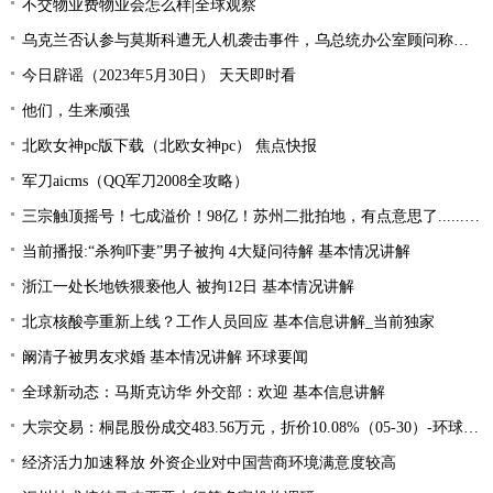
不交物业费物业会怎么样|全球观察
乌克兰否认参与莫斯科遭无人机袭击事件，乌总统办公室顾问称和其“没有直接关系” 天天短讯
今日辟谣（2023年5月30日） 天天即时看
他们，生来顽强
北欧女神pc版下载（北欧女神pc） 焦点快报
军刀aicms（QQ军刀2008全攻略）
三宗触顶摇号！七成溢价！98亿！苏州二批拍地，有点意思了......_全球热议
当前播报:“杀狗吓妻”男子被拘 4大疑问待解 基本情况讲解
浙江一处长地铁猥亵他人 被拘12日 基本情况讲解
北京核酸亭重新上线？工作人员回应 基本信息讲解_当前独家
阚清子被男友求婚 基本情况讲解 环球要闻
全球新动态：马斯克访华 外交部：欢迎 基本信息讲解
大宗交易：桐昆股份成交483.56万元，折价10.08%（05-30）-环球速看料
经济活力加速释放 外资企业对中国营商环境满意度较高