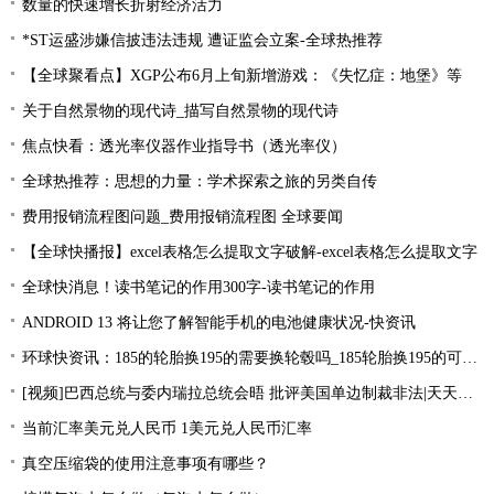
数量的快速增长折射经济活力
*ST运盛涉嫌信披违法违规 遭证监会立案-全球热推荐
【全球聚看点】XGP公布6月上旬新增游戏：《失忆症：地堡》等
关于自然景物的现代诗_描写自然景物的现代诗
焦点快看：透光率仪器作业指导书（透光率仪）
全球热推荐：思想的力量：学术探索之旅的另类自传
费用报销流程图问题_费用报销流程图 全球要闻
【全球快播报】excel表格怎么提取文字破解-excel表格怎么提取文字
全球快消息！读书笔记的作用300字-读书笔记的作用
ANDROID 13 将让您了解智能手机的电池健康状况-快资讯
环球快资讯：185的轮胎换195的需要换轮毂吗_185轮胎换195的可以吗？
[视频]巴西总统与委内瑞拉总统会晤 批评美国单边制裁非法|天天简讯
当前汇率美元兑人民币 1美元兑人民币汇率
真空压缩袋的使用注意事项有哪些？